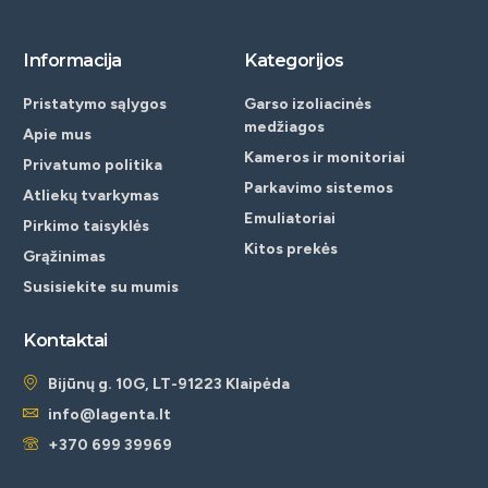
Informacija
Kategorijos
Pristatymo sąlygos
Garso izoliacinės
medžiagos
Apie mus
Kameros ir monitoriai
Privatumo politika
Parkavimo sistemos
Atliekų tvarkymas
Emuliatoriai
Pirkimo taisyklės
Kitos prekės
Grąžinimas
Susisiekite su mumis
Kontaktai
Bijūnų g. 10G, LT-91223 Klaipėda
info@lagenta.lt
+370 699 39969