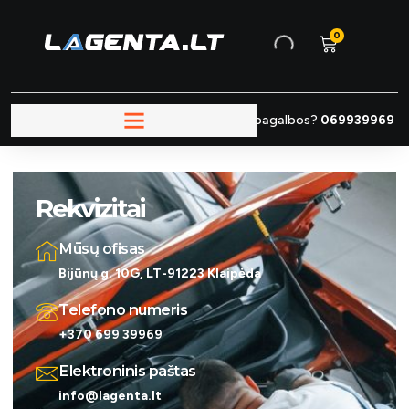
0
Reikia pagalbos?
069939969
Rekvizitai
Mūsų ofisas
Bijūnų g. 10G, LT-91223 Klaipėda
Telefono numeris
+370 699 39969
Elektroninis paštas
info@lagenta.lt